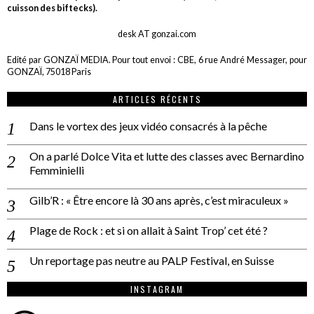
cuisson des biftecks).
desk AT gonzai.com
Edité par GONZAÏ MEDIA. Pour tout envoi : CBE, 6 rue André Messager, pour
GONZAÏ, 75018 Paris
ARTICLES RÉCENTS
Dans le vortex des jeux vidéo consacrés à la pêche
On a parlé Dolce Vita et lutte des classes avec Bernardino
Femminielli
Gilb’R : « Être encore là 30 ans après, c’est miraculeux »
Plage de Rock : et si on allait à Saint Trop’ cet été ?
Un reportage pas neutre au PALP Festival, en Suisse
INSTAGRAM