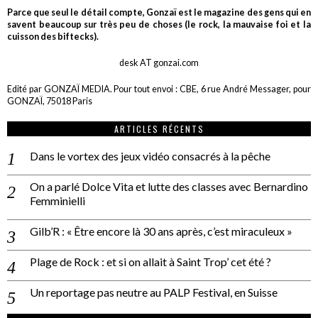
Parce que seul le détail compte, Gonzaï est le magazine des gens qui en
savent beaucoup sur très peu de choses (le rock, la mauvaise foi et la
cuisson des biftecks).
desk AT gonzai.com
Edité par GONZAÏ MEDIA. Pour tout envoi : CBE, 6 rue André Messager, pour
GONZAÏ, 75018 Paris
ARTICLES RÉCENTS
Dans le vortex des jeux vidéo consacrés à la pêche
On a parlé Dolce Vita et lutte des classes avec Bernardino
Femminielli
Gilb’R : « Être encore là 30 ans après, c’est miraculeux »
Plage de Rock : et si on allait à Saint Trop’ cet été ?
Un reportage pas neutre au PALP Festival, en Suisse