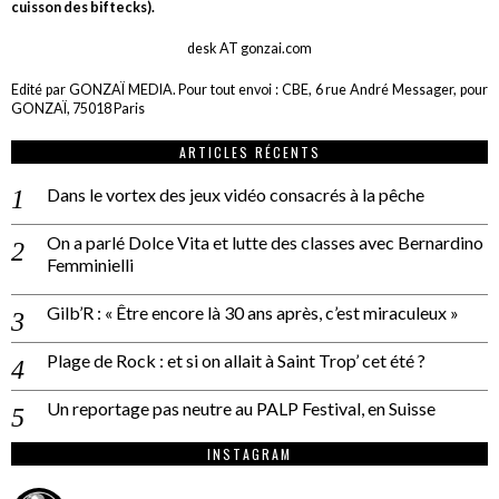
cuisson des biftecks).
desk AT gonzai.com
Edité par GONZAÏ MEDIA. Pour tout envoi : CBE, 6 rue André Messager, pour
GONZAÏ, 75018 Paris
ARTICLES RÉCENTS
Dans le vortex des jeux vidéo consacrés à la pêche
On a parlé Dolce Vita et lutte des classes avec Bernardino
Femminielli
Gilb’R : « Être encore là 30 ans après, c’est miraculeux »
Plage de Rock : et si on allait à Saint Trop’ cet été ?
Un reportage pas neutre au PALP Festival, en Suisse
INSTAGRAM