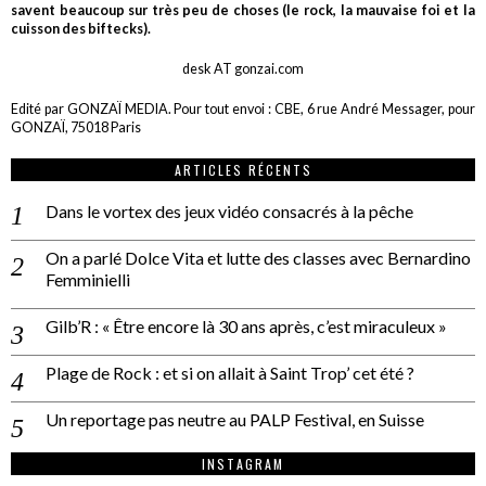
savent beaucoup sur très peu de choses (le rock, la mauvaise foi et la
cuisson des biftecks).
desk AT gonzai.com
Edité par GONZAÏ MEDIA. Pour tout envoi : CBE, 6 rue André Messager, pour
GONZAÏ, 75018 Paris
ARTICLES RÉCENTS
Dans le vortex des jeux vidéo consacrés à la pêche
On a parlé Dolce Vita et lutte des classes avec Bernardino
Femminielli
Gilb’R : « Être encore là 30 ans après, c’est miraculeux »
Plage de Rock : et si on allait à Saint Trop’ cet été ?
Un reportage pas neutre au PALP Festival, en Suisse
INSTAGRAM