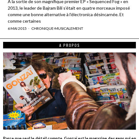
A la sortie de son magnifique premier EP « Sequenced Fog » en
2013, le leader de Bajram Bili s’était en quatre morceaux imposé
comme une bonne alternative à l’électronica désincarnée. Et
comme certaines
6 MAI 2015
CHRONIQUE
·
MUSICALEMENT
A PROPOS
Parce que seul le détail compte, Gonzaï est le magazine des gens qui en