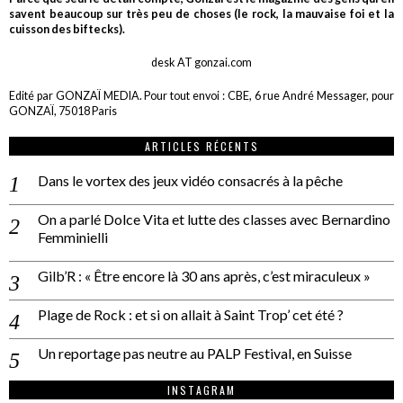
savent beaucoup sur très peu de choses (le rock, la mauvaise foi et la
cuisson des biftecks).
desk AT gonzai.com
Edité par GONZAÏ MEDIA. Pour tout envoi : CBE, 6 rue André Messager, pour
GONZAÏ, 75018 Paris
ARTICLES RÉCENTS
Dans le vortex des jeux vidéo consacrés à la pêche
On a parlé Dolce Vita et lutte des classes avec Bernardino
Femminielli
Gilb’R : « Être encore là 30 ans après, c’est miraculeux »
Plage de Rock : et si on allait à Saint Trop’ cet été ?
Un reportage pas neutre au PALP Festival, en Suisse
INSTAGRAM