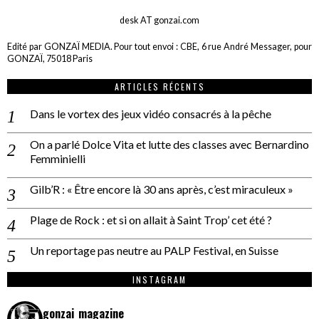
desk AT gonzai.com
Edité par GONZAÏ MEDIA. Pour tout envoi : CBE, 6 rue André Messager, pour
GONZAÏ, 75018 Paris
ARTICLES RÉCENTS
Dans le vortex des jeux vidéo consacrés à la pêche
On a parlé Dolce Vita et lutte des classes avec Bernardino
Femminielli
Gilb’R : « Être encore là 30 ans après, c’est miraculeux »
Plage de Rock : et si on allait à Saint Trop’ cet été ?
Un reportage pas neutre au PALP Festival, en Suisse
INSTAGRAM
gonzai_magazine