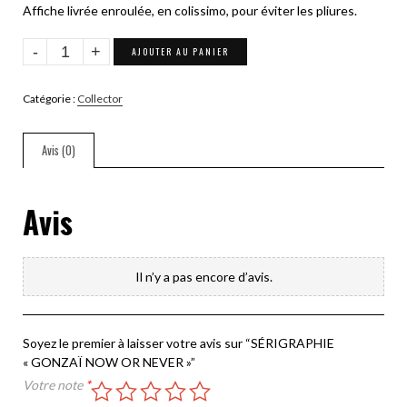
Affiche livrée enroulée, en colissimo, pour éviter les pliures.
quantité
AJOUTER AU PANIER
de
SÉRIGRAPHIE
Catégorie :
Collector
"GONZAÏ
NOW
OR
Avis (0)
NEVER"
Avis
Il n’y a pas encore d’avis.
Soyez le premier à laisser votre avis sur “SÉRIGRAPHIE
« GONZAÏ NOW OR NEVER »”
Votre note
*