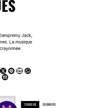
UES
Dampremy Jack,
ymes. La musique
e crayonnée
TERREUR
DERNIERS