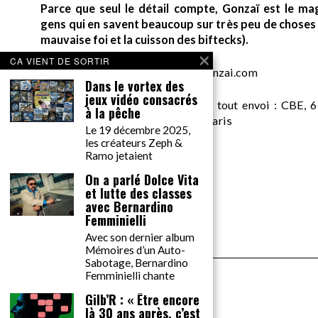
Parce que seul le détail compte, Gonzaï est le ma
gens qui en savent beaucoup sur très peu de choses (
mauvaise foi et la cuisson des biftecks).
CA VIENT DE SORTIR
desk AT gonzai.com
Dans le vortex des
jeux vidéo consacrés
Edité par GONZAÏ MEDIA. Pour tout envoi : CBE, 6
à la pêche
Messager, pour GONZAÏ, 75018 Paris
Le 19 décembre 2025,
les créateurs Zeph &
Ramo jetaient
On a parlé Dolce Vita
et lutte des classes
avec Bernardino
Femminielli
Avec son dernier album
Mémoires d’un Auto-
Sabotage, Bernardino
Femminielli chante
Gilb’R : « Être encore
là 30 ans après, c’est