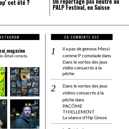
Un reportage pas neutre au
op’ cet été ?
PALP Festival, en Suisse
INSTAGRAM
CA COMMENTE SEC
il a pas de genoux Messi
zai_magazine
comme P comelade
dans
 le détail compte.
Dans le vortex des jeux
vidéo consacrés à la
pêche
Dans le vortex des jeux
vidéos consacrés à la
pêche
dans
PACÔME
THIELLEMENT
La séance d’Hip Gnose