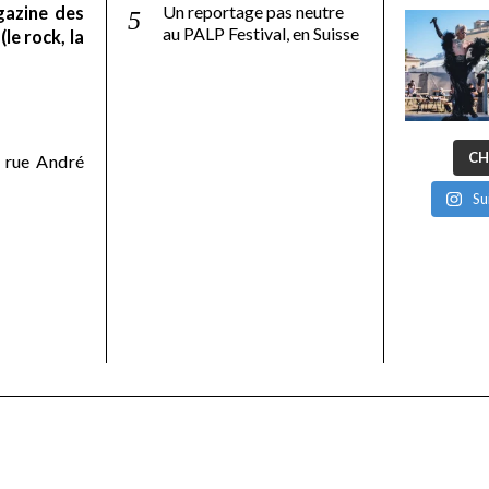
Un reportage pas neutre
gazine des
au PALP Festival, en Suisse
le rock, la
CH
 rue André
Su