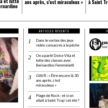
a et lutte
ans après, c’est miraculeux »
à Saint Tr
ernardino
ARTICLES RÉCENTS
Dans le vortex des jeux
gon
vidéo consacrés à la pêche
Seul
On a parlé Dolce Vita et
lutte des classes avec
Bernardino Femminielli
Gilb’R : « Être encore là 30
ans après, c’est
miraculeux »
Plage de Rock : et si on
allait à Saint Trop’ cet été ?