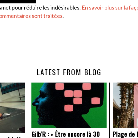
ismet pour réduire les indésirables.
En savoir plus sur la faç
ommentaires sont traitées
.
LATEST FROM BLOG
Gilb’R : « Être encore là 30
Plage de R