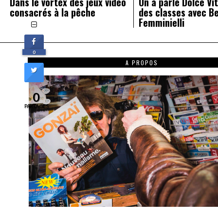
Dans le vortex des jeux vidéo
On a parlé Dolce Vit
consacrés à la pêche
des classes avec B
Femminielli
0
A PROPOS
0
PARTAGES