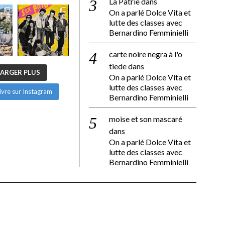
La Patrie
dans
On a parlé Dolce Vita et
lutte des classes avec
Bernardino Femminielli
carte noire negra à l'o
tiede
dans
ARGER PLUS
On a parlé Dolce Vita et
lutte des classes avec
ivre sur Instagram
Bernardino Femminielli
moise et son mascaré
dans
On a parlé Dolce Vita et
lutte des classes avec
Bernardino Femminielli