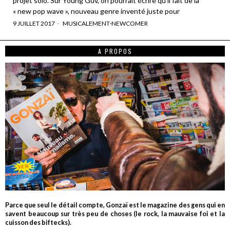
projet solo. Sur Young Guv, on pourrait écrire qu’il fait de la
« new pop wave », nouveau genre inventé juste pour
9 JUILLET 2017
MUSICALEMENT
·
NEWCOMER
A PROPOS
Parce que seul le détail compte, Gonzaï est le magazine des gens qui en
savent beaucoup sur très peu de choses (le rock, la mauvaise foi et la
cuisson des biftecks).