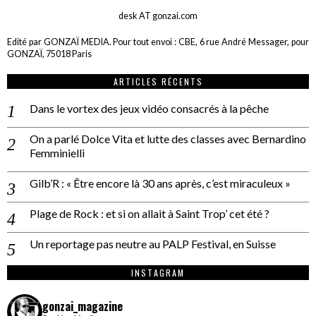
desk AT gonzai.com
Edité par GONZAÏ MEDIA. Pour tout envoi : CBE, 6 rue André Messager, pour
GONZAÏ, 75018 Paris
ARTICLES RÉCENTS
Dans le vortex des jeux vidéo consacrés à la pêche
On a parlé Dolce Vita et lutte des classes avec Bernardino
Femminielli
Gilb’R : « Être encore là 30 ans après, c’est miraculeux »
Plage de Rock : et si on allait à Saint Trop’ cet été ?
Un reportage pas neutre au PALP Festival, en Suisse
INSTAGRAM
gonzai_magazine