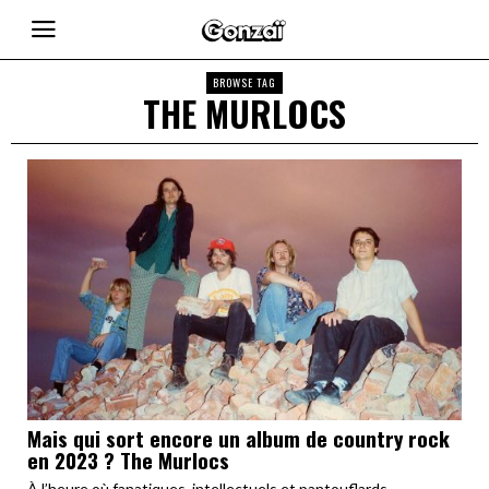
BROWSE TAG
THE MURLOCS
Mais qui sort encore un album de country rock
en 2023 ? The Murlocs
À l’heure où fanatiques, intellectuels et pantouflards