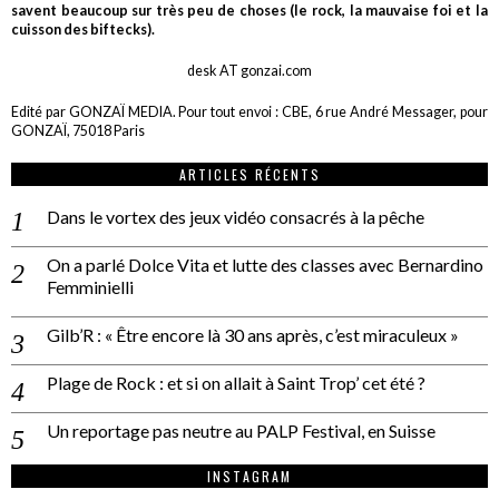
savent beaucoup sur très peu de choses (le rock, la mauvaise foi et la
cuisson des biftecks).
desk AT gonzai.com
Edité par GONZAÏ MEDIA. Pour tout envoi : CBE, 6 rue André Messager, pour
GONZAÏ, 75018 Paris
ARTICLES RÉCENTS
Dans le vortex des jeux vidéo consacrés à la pêche
On a parlé Dolce Vita et lutte des classes avec Bernardino
Femminielli
Gilb’R : « Être encore là 30 ans après, c’est miraculeux »
Plage de Rock : et si on allait à Saint Trop’ cet été ?
Un reportage pas neutre au PALP Festival, en Suisse
INSTAGRAM