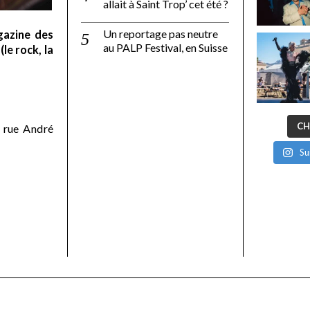
allait à Saint Trop’ cet été ?
Un reportage pas neutre
gazine des
au PALP Festival, en Suisse
le rock, la
CH
 rue André
Su