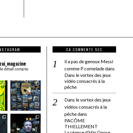
INSTAGRAM
CA COMMENTE SEC
il a pas de genoux Messi
zai_magazine
comme P comelade
dans
 le détail compte.
Dans le vortex des jeux
vidéo consacrés à la
pêche
Dans le vortex des jeux
vidéos consacrés à la
pêche
dans
PACÔME
THIELLEMENT
La séance d’Hip Gnose