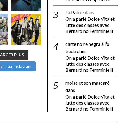
La Patrie
dans
On a parlé Dolce Vita et
lutte des classes avec
Bernardino Femminielli
carte noire negra à l'o
tiede
dans
ARGER PLUS
On a parlé Dolce Vita et
lutte des classes avec
ivre sur Instagram
Bernardino Femminielli
moise et son mascaré
dans
On a parlé Dolce Vita et
lutte des classes avec
Bernardino Femminielli