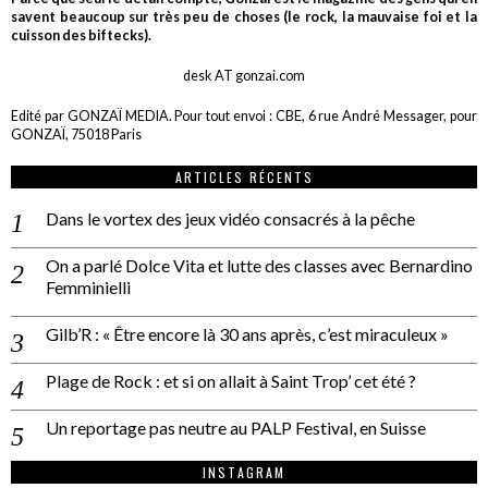
savent beaucoup sur très peu de choses (le rock, la mauvaise foi et la
cuisson des biftecks).
desk AT gonzai.com
Edité par GONZAÏ MEDIA. Pour tout envoi : CBE, 6 rue André Messager, pour
GONZAÏ, 75018 Paris
ARTICLES RÉCENTS
Dans le vortex des jeux vidéo consacrés à la pêche
On a parlé Dolce Vita et lutte des classes avec Bernardino
Femminielli
Gilb’R : « Être encore là 30 ans après, c’est miraculeux »
Plage de Rock : et si on allait à Saint Trop’ cet été ?
Un reportage pas neutre au PALP Festival, en Suisse
INSTAGRAM