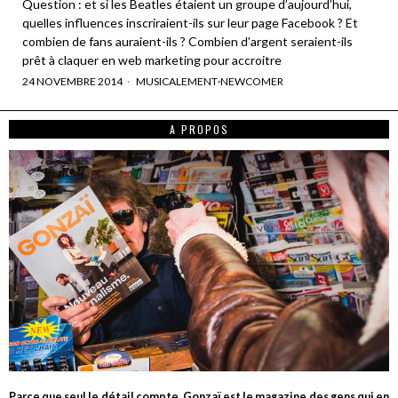
Question : et si les Beatles étaient un groupe d’aujourd’hui,
quelles influences inscriraient-ils sur leur page Facebook ? Et
combien de fans auraient-ils ? Combien d’argent seraient-ils
prêt à claquer en web marketing pour accroitre
24 NOVEMBRE 2014
MUSICALEMENT
·
NEWCOMER
A PROPOS
Parce que seul le détail compte, Gonzaï est le magazine des gens qui en