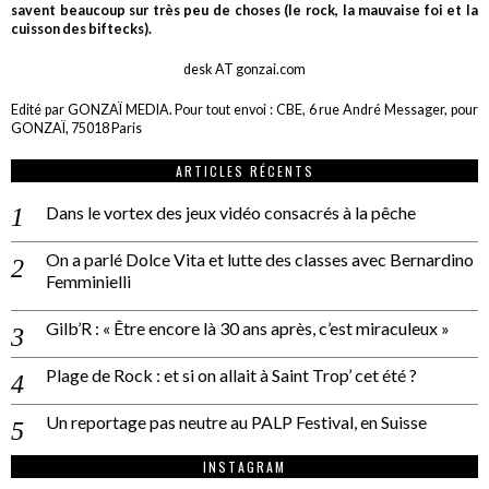
savent beaucoup sur très peu de choses (le rock, la mauvaise foi et la
cuisson des biftecks).
desk AT gonzai.com
Edité par GONZAÏ MEDIA. Pour tout envoi : CBE, 6 rue André Messager, pour
GONZAÏ, 75018 Paris
ARTICLES RÉCENTS
Dans le vortex des jeux vidéo consacrés à la pêche
On a parlé Dolce Vita et lutte des classes avec Bernardino
Femminielli
Gilb’R : « Être encore là 30 ans après, c’est miraculeux »
Plage de Rock : et si on allait à Saint Trop’ cet été ?
Un reportage pas neutre au PALP Festival, en Suisse
INSTAGRAM