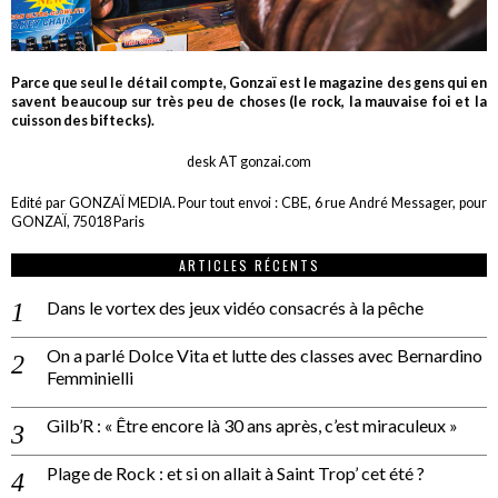
Parce que seul le détail compte, Gonzaï est le magazine des gens qui en
savent beaucoup sur très peu de choses (le rock, la mauvaise foi et la
cuisson des biftecks).
desk AT gonzai.com
Edité par GONZAÏ MEDIA. Pour tout envoi : CBE, 6 rue André Messager, pour
GONZAÏ, 75018 Paris
ARTICLES RÉCENTS
Dans le vortex des jeux vidéo consacrés à la pêche
On a parlé Dolce Vita et lutte des classes avec Bernardino
Femminielli
Gilb’R : « Être encore là 30 ans après, c’est miraculeux »
Plage de Rock : et si on allait à Saint Trop’ cet été ?