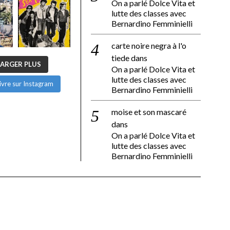
On a parlé Dolce Vita et
lutte des classes avec
Bernardino Femminielli
carte noire negra à l'o
tiede
dans
ARGER PLUS
On a parlé Dolce Vita et
lutte des classes avec
ivre sur Instagram
Bernardino Femminielli
moise et son mascaré
dans
On a parlé Dolce Vita et
lutte des classes avec
Bernardino Femminielli