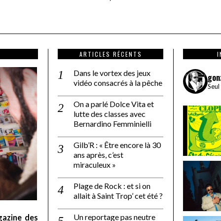
ARTICLES RÉCENTS
Dans le vortex des jeux
gon
vidéo consacrés à la pêche
Seul
On a parlé Dolce Vita et
lutte des classes avec
Bernardino Femminielli
Gilb’R : « Être encore là 30
ans après, c’est
miraculeux »
Plage de Rock : et si on
allait à Saint Trop’ cet été ?
Un reportage pas neutre
gazine des