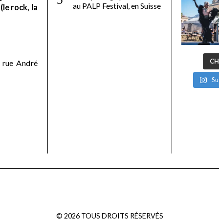
au PALP Festival, en Suisse
le rock, la
CH
 rue André
Su
©
2026
TOUS DROITS RÉSERVÉS