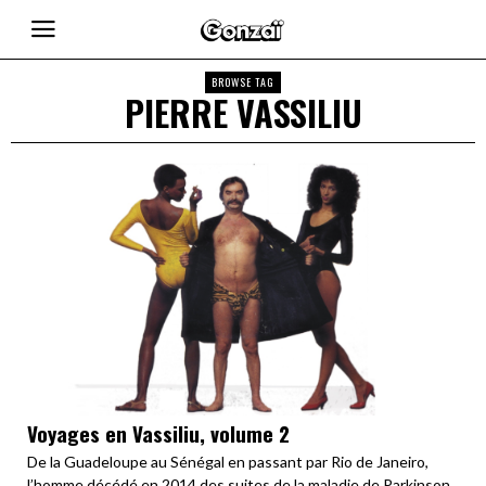
BROWSE TAG
PIERRE VASSILIU
Voyages en Vassiliu, volume 2
De la Guadeloupe au Sénégal en passant par Rio de Janeiro,
l’homme décédé en 2014 des suites de la maladie de Parkinson