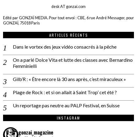
desk AT gonzai.com
Edité par GONZAÏ MEDIA. Pour tout envoi : CBE, 6 rue André Messager, pour
GONZAÏ, 75018 Paris
ARTICLES RÉCENTS
Dans le vortex des jeux vidéo consacrés à la pêche
On a parlé Dolce Vita et lutte des classes avec Bernardino
Femminielli
Gilb’R : « Être encore là 30 ans après, c’est miraculeux »
Plage de Rock : et si on allait à Saint Trop’ cet été ?
Un reportage pas neutre au PALP Festival, en Suisse
INSTAGRAM
gonzai_magazine