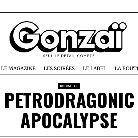
SEUL LE DETAIL COMPTE
LE MAGAZINE
LES SOIRÉES
LE LABEL
LA BOUT
BROWSE TAG
PETRODRAGONIC
APOCALYPSE