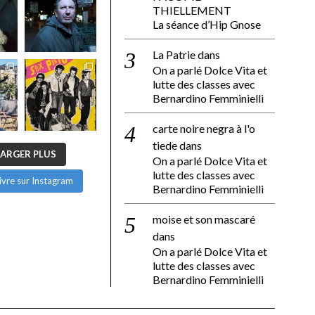
THIELLEMENT
La séance d’Hip Gnose
La Patrie
dans
On a parlé Dolce Vita et
lutte des classes avec
Bernardino Femminielli
carte noire negra à l'o
tiede
dans
ARGER PLUS
On a parlé Dolce Vita et
lutte des classes avec
ivre sur Instagram
Bernardino Femminielli
moise et son mascaré
dans
On a parlé Dolce Vita et
lutte des classes avec
Bernardino Femminielli