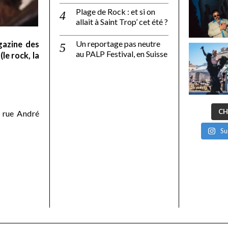
Plage de Rock : et si on
allait à Saint Trop’ cet été ?
Un reportage pas neutre
gazine des
au PALP Festival, en Suisse
le rock, la
CH
 rue André
Su