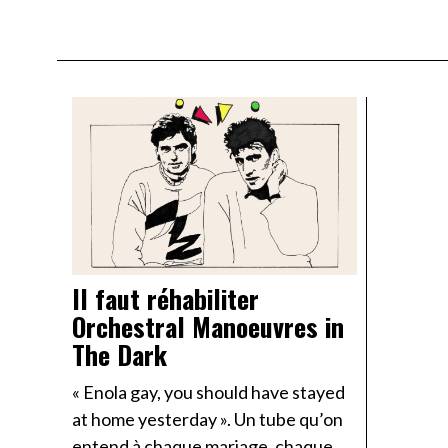
Il faut réhabiliter
Orchestral Manoeuvres in
The Dark
« Enola gay, you should have stayed
at home yesterday ». Un tube qu’on
entend à chaque mariage, chaque