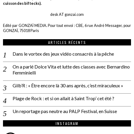
cuisson des biftecks).
desk AT gonzai.com
Edité par GONZAÏ MEDIA. Pour tout envoi : CBE, 6 rue André Messager, pour
GONZAÏ, 75018 Paris
ARTICLES RÉCENTS
Dans le vortex des jeux vidéo consacrés à la pêche
On a parlé Dolce Vita et lutte des classes avec Bernardino
Femminielli
Gilb’R : « Être encore là 30 ans après, c’est miraculeux »
Plage de Rock : et si on allait à Saint Trop’ cet été ?
Un reportage pas neutre au PALP Festival, en Suisse
INSTAGRAM