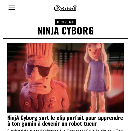
BROWSE TAG
NINJA CYBORG
NinjA Cyborg sort le clip parfait pour apprendre
à ton gamin à devenir un robot tueur
Sur fond de synthés vintage à la Carpenter Brut, le clip de « The