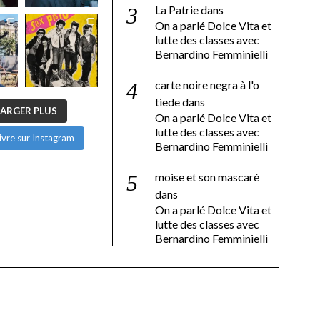
La Patrie
dans
On a parlé Dolce Vita et
lutte des classes avec
Bernardino Femminielli
carte noire negra à l'o
tiede
dans
ARGER PLUS
On a parlé Dolce Vita et
lutte des classes avec
ivre sur Instagram
Bernardino Femminielli
moise et son mascaré
dans
On a parlé Dolce Vita et
lutte des classes avec
Bernardino Femminielli