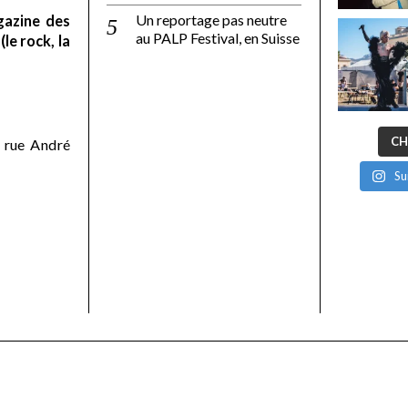
Un reportage pas neutre
gazine des
au PALP Festival, en Suisse
le rock, la
CH
 rue André
Su