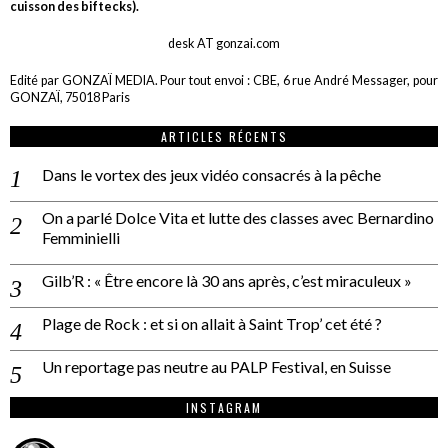
cuisson des biftecks).
desk AT gonzai.com
Edité par GONZAÏ MEDIA. Pour tout envoi : CBE, 6 rue André Messager, pour
GONZAÏ, 75018 Paris
ARTICLES RÉCENTS
Dans le vortex des jeux vidéo consacrés à la pêche
On a parlé Dolce Vita et lutte des classes avec Bernardino
Femminielli
Gilb’R : « Être encore là 30 ans après, c’est miraculeux »
Plage de Rock : et si on allait à Saint Trop’ cet été ?
Un reportage pas neutre au PALP Festival, en Suisse
INSTAGRAM