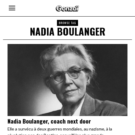
BROWSE TAG
NADIA BOULANGER
Nadia Boulanger, coach next door
Elle a survécu à deux guerres mondiales, au nazisme, à la