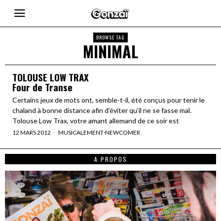
BROWSE TAG
MINIMAL
TOLOUSE LOW TRAX
Four de Transe
Certains jeux de mots ont, semble-t-il, été conçus pour tenir le
chaland à bonne distance afin d'éviter qu'il ne se fasse mal.
Tolouse Low Trax, votre amant allemand de ce soir est
12 MARS 2012
MUSICALEMENT
·
NEWCOMER
A PROPOS