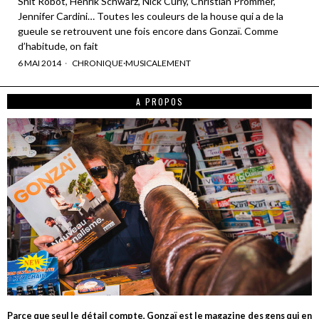
Shit Robot, Henrik Schwarz, Nick Curly, Christian Prommer,
Jennifer Cardini… Toutes les couleurs de la house qui a de la
gueule se retrouvent une fois encore dans Gonzaï. Comme
d’habitude, on fait
6 MAI 2014
CHRONIQUE
·
MUSICALEMENT
A PROPOS
Parce que seul le détail compte, Gonzaï est le magazine des gens qui en