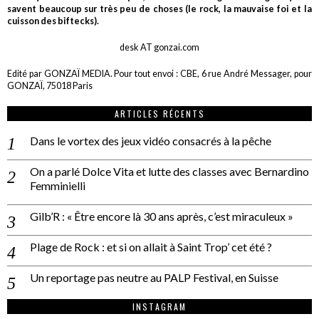
savent beaucoup sur très peu de choses (le rock, la mauvaise foi et la
cuisson des biftecks).
desk AT gonzai.com
Edité par GONZAÏ MEDIA. Pour tout envoi : CBE, 6 rue André Messager, pour
GONZAÏ, 75018 Paris
ARTICLES RÉCENTS
Dans le vortex des jeux vidéo consacrés à la pêche
On a parlé Dolce Vita et lutte des classes avec Bernardino
Femminielli
Gilb’R : « Être encore là 30 ans après, c’est miraculeux »
Plage de Rock : et si on allait à Saint Trop’ cet été ?
Un reportage pas neutre au PALP Festival, en Suisse
INSTAGRAM