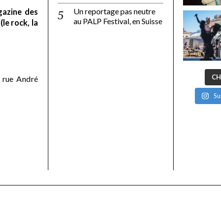
Un reportage pas neutre
gazine des
au PALP Festival, en Suisse
le rock, la
CH
 rue André
Su