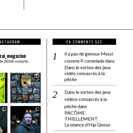
INSTAGRAM
CA COMMENTE SEC
il a pas de genoux Messi
zai_magazine
comme P comelade
dans
 le détail compte.
Dans le vortex des jeux
vidéo consacrés à la
pêche
Dans le vortex des jeux
vidéos consacrés à la
pêche
dans
PACÔME
THIELLEMENT
La séance d’Hip Gnose