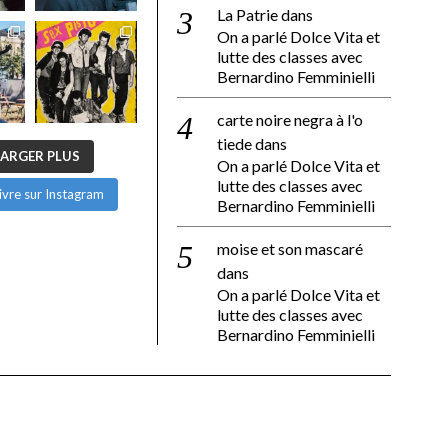
La Patrie
dans
On a parlé Dolce Vita et
lutte des classes avec
Bernardino Femminielli
carte noire negra à l'o
tiede
dans
ARGER PLUS
On a parlé Dolce Vita et
lutte des classes avec
ivre sur Instagram
Bernardino Femminielli
moise et son mascaré
dans
On a parlé Dolce Vita et
lutte des classes avec
Bernardino Femminielli