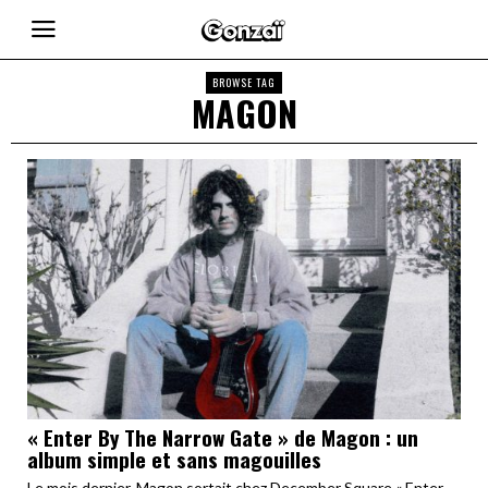
BROWSE TAG
MAGON
« Enter By The Narrow Gate » de Magon : un
album simple et sans magouilles
Le mois dernier, Magon sortait chez December Square « Enter