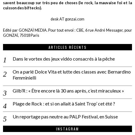
savent beaucoup sur très peu de choses (le rock, la mauvaise foi et la
cuisson des biftecks).
desk AT gonzai.com
Edité par GONZAÏ MEDIA. Pour tout envoi : CBE, 6 rue André Messager, pour
GONZAÏ, 75018 Paris
ARTICLES RÉCENTS
Dans le vortex des jeux vidéo consacrés à la pêche
On a parlé Dolce Vita et lutte des classes avec Bernardino
Femminielli
Gilb’R : « Être encore là 30 ans après, c’est miraculeux »
Plage de Rock : et si on allait à Saint Trop’ cet été ?
Un reportage pas neutre au PALP Festival, en Suisse
INSTAGRAM