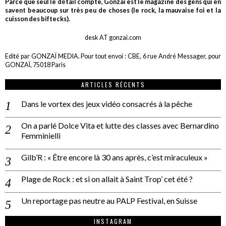
Parce que seul le détail compte, Gonzaï est le magazine des gens qui en
savent beaucoup sur très peu de choses (le rock, la mauvaise foi et la
cuisson des biftecks).
desk AT gonzai.com
Edité par GONZAÏ MEDIA. Pour tout envoi : CBE, 6 rue André Messager, pour
GONZAÏ, 75018 Paris
ARTICLES RÉCENTS
Dans le vortex des jeux vidéo consacrés à la pêche
On a parlé Dolce Vita et lutte des classes avec Bernardino
Femminielli
Gilb’R : « Être encore là 30 ans après, c’est miraculeux »
Plage de Rock : et si on allait à Saint Trop’ cet été ?
Un reportage pas neutre au PALP Festival, en Suisse
INSTAGRAM