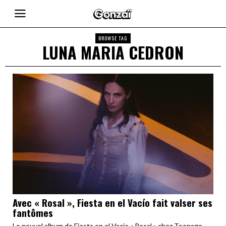
BROWSE TAG
LUNA MARIA CEDRON
Avec « Rosal », Fiesta en el Vacío fait valser ses
fantômes
Le nouvel album de Fiesta en el Vacío « Rosal » chez Teenage