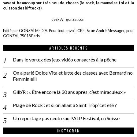
savent beaucoup sur très peu de choses (le rock, la mauvaise foi et la
cuisson des biftecks).
desk AT gonzai.com
Edité par GONZAÏ MEDIA. Pour tout envoi : CBE, 6 rue André Messager, pour
GONZAÏ, 75018 Paris
ARTICLES RÉCENTS
Dans le vortex des jeux vidéo consacrés à la pêche
On a parlé Dolce Vita et lutte des classes avec Bernardino
Femminielli
Gilb’R : « Être encore là 30 ans après, c’est miraculeux »
Plage de Rock : et si on allait à Saint Trop’ cet été ?
Un reportage pas neutre au PALP Festival, en Suisse
INSTAGRAM