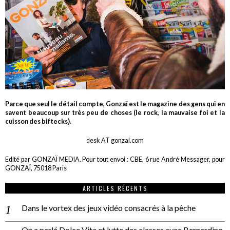
Parce que seul le détail compte, Gonzaï est le magazine des gens qui en
savent beaucoup sur très peu de choses (le rock, la mauvaise foi et la
cuisson des biftecks).
desk AT gonzai.com
Edité par GONZAÏ MEDIA. Pour tout envoi : CBE, 6 rue André Messager, pour
GONZAÏ, 75018 Paris
ARTICLES RÉCENTS
Dans le vortex des jeux vidéo consacrés à la pêche
On a parlé Dolce Vita et lutte des classes avec Bernardino