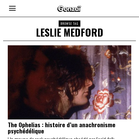
BROWSE TAG
LESLIE MEDFORD
The Ophelias : histoire d’un anachronisme
psychédélique
Un groupe de rock psychédélique obsédé par l’acid-folk