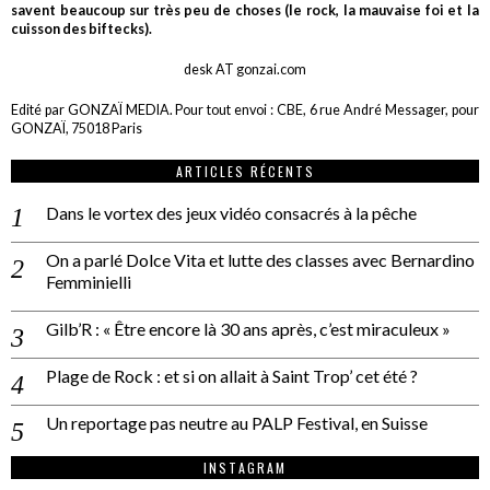
savent beaucoup sur très peu de choses (le rock, la mauvaise foi et la
cuisson des biftecks).
desk AT gonzai.com
Edité par GONZAÏ MEDIA. Pour tout envoi : CBE, 6 rue André Messager, pour
GONZAÏ, 75018 Paris
ARTICLES RÉCENTS
Dans le vortex des jeux vidéo consacrés à la pêche
On a parlé Dolce Vita et lutte des classes avec Bernardino
Femminielli
Gilb’R : « Être encore là 30 ans après, c’est miraculeux »
Plage de Rock : et si on allait à Saint Trop’ cet été ?
Un reportage pas neutre au PALP Festival, en Suisse
INSTAGRAM