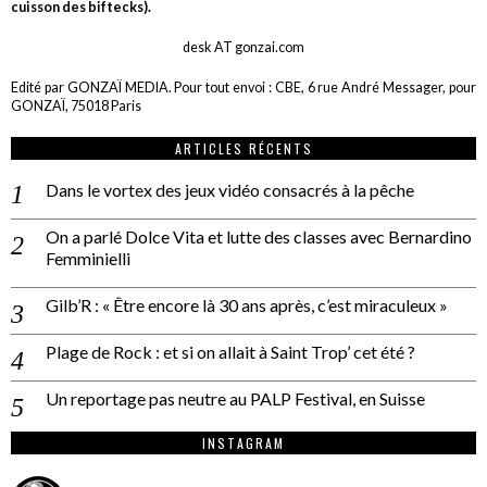
cuisson des biftecks).
desk AT gonzai.com
Edité par GONZAÏ MEDIA. Pour tout envoi : CBE, 6 rue André Messager, pour
GONZAÏ, 75018 Paris
ARTICLES RÉCENTS
Dans le vortex des jeux vidéo consacrés à la pêche
On a parlé Dolce Vita et lutte des classes avec Bernardino
Femminielli
Gilb’R : « Être encore là 30 ans après, c’est miraculeux »
Plage de Rock : et si on allait à Saint Trop’ cet été ?
Un reportage pas neutre au PALP Festival, en Suisse
INSTAGRAM