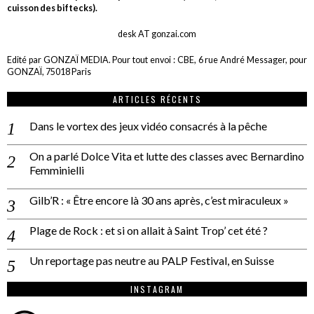
cuisson des biftecks).
desk AT gonzai.com
Edité par GONZAÏ MEDIA. Pour tout envoi : CBE, 6 rue André Messager, pour
GONZAÏ, 75018 Paris
ARTICLES RÉCENTS
Dans le vortex des jeux vidéo consacrés à la pêche
On a parlé Dolce Vita et lutte des classes avec Bernardino
Femminielli
Gilb’R : « Être encore là 30 ans après, c’est miraculeux »
Plage de Rock : et si on allait à Saint Trop’ cet été ?
Un reportage pas neutre au PALP Festival, en Suisse
INSTAGRAM