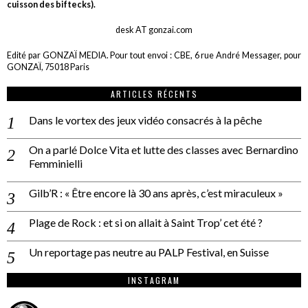
cuisson des biftecks).
desk AT gonzai.com
Edité par GONZAÏ MEDIA. Pour tout envoi : CBE, 6 rue André Messager, pour
GONZAÏ, 75018 Paris
ARTICLES RÉCENTS
Dans le vortex des jeux vidéo consacrés à la pêche
On a parlé Dolce Vita et lutte des classes avec Bernardino
Femminielli
Gilb’R : « Être encore là 30 ans après, c’est miraculeux »
Plage de Rock : et si on allait à Saint Trop’ cet été ?
Un reportage pas neutre au PALP Festival, en Suisse
INSTAGRAM