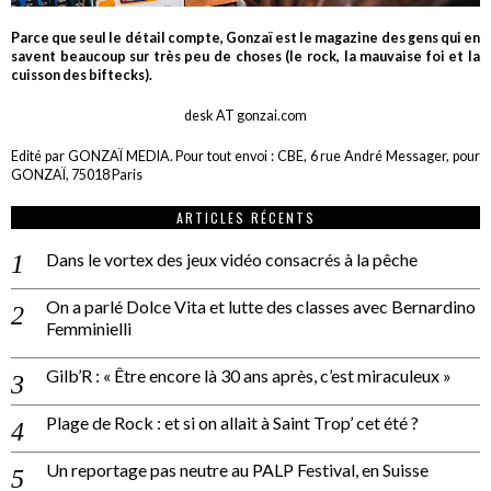
Parce que seul le détail compte, Gonzaï est le magazine des gens qui en
savent beaucoup sur très peu de choses (le rock, la mauvaise foi et la
cuisson des biftecks).
desk AT gonzai.com
Edité par GONZAÏ MEDIA. Pour tout envoi : CBE, 6 rue André Messager, pour
GONZAÏ, 75018 Paris
ARTICLES RÉCENTS
Dans le vortex des jeux vidéo consacrés à la pêche
On a parlé Dolce Vita et lutte des classes avec Bernardino
Femminielli
Gilb’R : « Être encore là 30 ans après, c’est miraculeux »
Plage de Rock : et si on allait à Saint Trop’ cet été ?
Un reportage pas neutre au PALP Festival, en Suisse