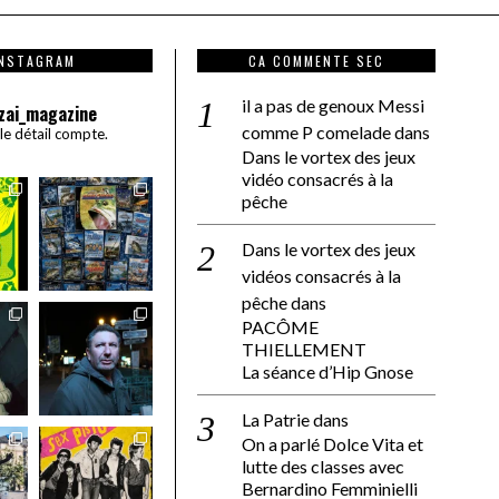
INSTAGRAM
CA COMMENTE SEC
il a pas de genoux Messi
zai_magazine
comme P comelade
dans
 le détail compte.
Dans le vortex des jeux
vidéo consacrés à la
pêche
Dans le vortex des jeux
vidéos consacrés à la
pêche
dans
PACÔME
THIELLEMENT
La séance d’Hip Gnose
La Patrie
dans
On a parlé Dolce Vita et
lutte des classes avec
Bernardino Femminielli