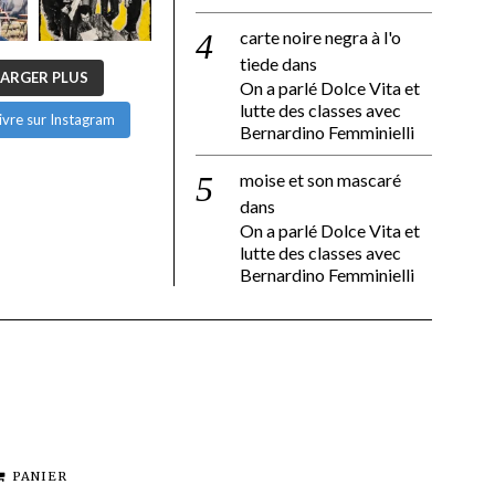
carte noire negra à l'o
tiede
dans
ARGER PLUS
On a parlé Dolce Vita et
lutte des classes avec
ivre sur Instagram
Bernardino Femminielli
moise et son mascaré
dans
On a parlé Dolce Vita et
lutte des classes avec
Bernardino Femminielli
PANIER