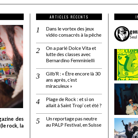
ARTICLES RÉCENTS
Dans le vortex des jeux
gon
vidéo consacrés à la pêche
Seul
On a parlé Dolce Vita et
lutte des classes avec
Bernardino Femminielli
Gilb’R : « Être encore là 30
ans après, c’est
miraculeux »
Plage de Rock : et si on
allait à Saint Trop’ cet été ?
Un reportage pas neutre
gazine des
au PALP Festival, en Suisse
le rock, la