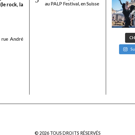
au PALP Festival, en Suisse
le rock, la
CH
 rue André
Su
©
2026
TOUS DROITS RÉSERVÉS