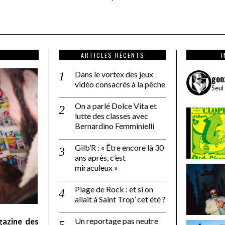
ARTICLES RÉCENTS
Dans le vortex des jeux
gon
vidéo consacrés à la pêche
Seul
On a parlé Dolce Vita et
lutte des classes avec
Bernardino Femminielli
Gilb’R : « Être encore là 30
ans après, c’est
miraculeux »
Plage de Rock : et si on
allait à Saint Trop’ cet été ?
Un reportage pas neutre
gazine des