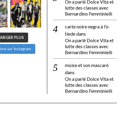
On a parlé Dolce Vita et
lutte des classes avec
Bernardino Femminielli
carte noire negra à l'o
tiede
dans
ARGER PLUS
On a parlé Dolce Vita et
lutte des classes avec
ivre sur Instagram
Bernardino Femminielli
moise et son mascaré
dans
On a parlé Dolce Vita et
lutte des classes avec
Bernardino Femminielli