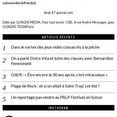
cuisson des biftecks).
desk AT gonzai.com
Edité par GONZAÏ MEDIA. Pour tout envoi : CBE, 6 rue André Messager, pour
GONZAÏ, 75018 Paris
ARTICLES RÉCENTS
Dans le vortex des jeux vidéo consacrés à la pêche
On a parlé Dolce Vita et lutte des classes avec Bernardino
Femminielli
Gilb’R : « Être encore là 30 ans après, c’est miraculeux »
Plage de Rock : et si on allait à Saint Trop’ cet été ?
Un reportage pas neutre au PALP Festival, en Suisse
INSTAGRAM