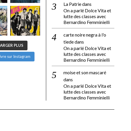
La Patrie
dans
On a parlé Dolce Vita et
lutte des classes avec
Bernardino Femminielli
carte noire negra à l'o
tiede
dans
ARGER PLUS
On a parlé Dolce Vita et
lutte des classes avec
ivre sur Instagram
Bernardino Femminielli
moise et son mascaré
dans
On a parlé Dolce Vita et
lutte des classes avec
Bernardino Femminielli