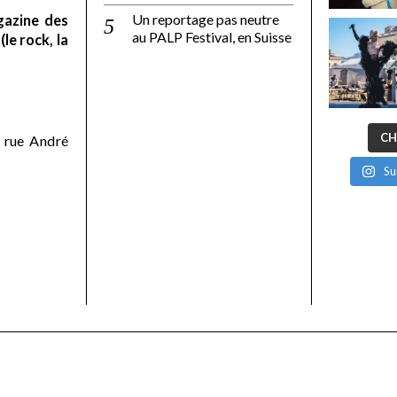
Un reportage pas neutre
gazine des
au PALP Festival, en Suisse
le rock, la
CH
 rue André
Su