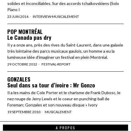
solides et inconciliables. Sur des accords tchaikovskiens (Solo
Piano I
23 JUIN 2014
INTERVIEW
·
MUSICALEMENT
POP MONTRÉAL
Le Canada pas dry
Il y a onze ans, près des rives du Saint-Laurent, dans une galaxie
très lointaine des parcs musicaux gaulois, un homme a eu la
lumineuse idée d'imaginer un festival en plein Montréal.
29 OCTOBRE 2012
FESTIVAL
·
REPORT
GONZALES
Seul dans sa tour d’ivoire : Mr Gonzo
Il a les mains de Cole Porter et le charisme de Frank Dubosc, le
nez rouge de Jerry Lewis et le coeur en punching-ball de
Foreman; Gonzales et son nouveau disque « Ivory
19 SEPTEMBRE 2010
MUSICALEMENT
A PROPOS