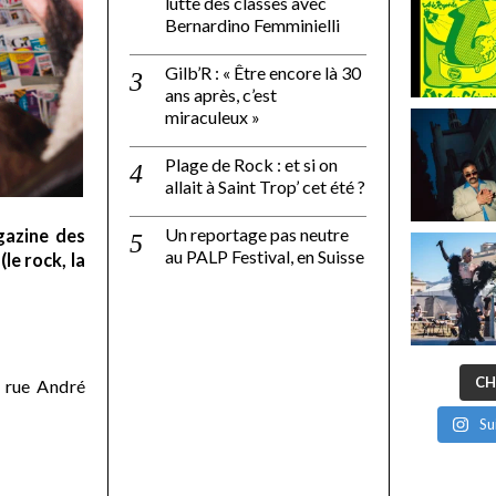
lutte des classes avec
Bernardino Femminielli
Gilb’R : « Être encore là 30
ans après, c’est
miraculeux »
Plage de Rock : et si on
allait à Saint Trop’ cet été ?
Un reportage pas neutre
gazine des
au PALP Festival, en Suisse
le rock, la
CH
 rue André
Su