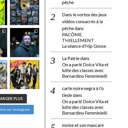
pêche
Dans le vortex des jeux
vidéos consacrés à la
pêche
dans
PACÔME
THIELLEMENT
La séance d’Hip Gnose
La Patrie
dans
On a parlé Dolce Vita et
lutte des classes avec
Bernardino Femminielli
carte noire negra à l'o
tiede
dans
ARGER PLUS
On a parlé Dolce Vita et
lutte des classes avec
ivre sur Instagram
Bernardino Femminielli
moise et son mascaré