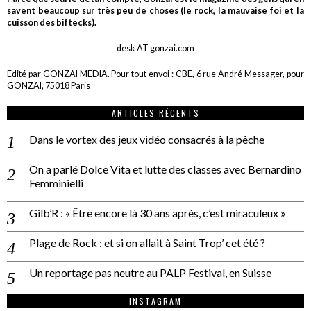
savent beaucoup sur très peu de choses (le rock, la mauvaise foi et la
cuisson des biftecks).
desk AT gonzai.com
Edité par GONZAÏ MEDIA. Pour tout envoi : CBE, 6 rue André Messager, pour
GONZAÏ, 75018 Paris
ARTICLES RÉCENTS
Dans le vortex des jeux vidéo consacrés à la pêche
On a parlé Dolce Vita et lutte des classes avec Bernardino
Femminielli
Gilb’R : « Être encore là 30 ans après, c’est miraculeux »
Plage de Rock : et si on allait à Saint Trop’ cet été ?
Un reportage pas neutre au PALP Festival, en Suisse
INSTAGRAM