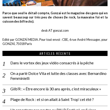
Parce que seul le détail compte, Gonzaï est le magazine des gens qui en
savent beaucoup sur très peu de choses (le rock, la mauvaise foi et la
cuisson des biftecks).
desk AT gonzai.com
Edité par GONZAÏ MEDIA. Pour tout envoi : CBE, 6 rue André Messager, pour
GONZAÏ, 75018 Paris
ARTICLES RÉCENTS
Dans le vortex des jeux vidéo consacrés à la pêche
On a parlé Dolce Vita et lutte des classes avec Bernardino
Femminielli
Gilb’R : « Être encore là 30 ans après, c’est miraculeux »
Plage de Rock : et si on allait à Saint Trop’ cet été ?
Un reportage pas neutre au PALP Festival, en Suisse