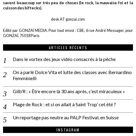
savent beaucoup sur très peu de choses (le rock, la mauvaise foi et la
cuisson des biftecks).
desk AT gonzai.com
Edité par GONZAÏ MEDIA. Pour tout envoi : CBE, 6 rue André Messager, pour
GONZAÏ, 75018 Paris
ARTICLES RÉCENTS
Dans le vortex des jeux vidéo consacrés à la pêche
On a parlé Dolce Vita et lutte des classes avec Bernardino
Femminielli
Gilb’R : « Être encore là 30 ans après, c’est miraculeux »
Plage de Rock : et si on allait à Saint Trop’ cet été ?
Un reportage pas neutre au PALP Festival, en Suisse
INSTAGRAM