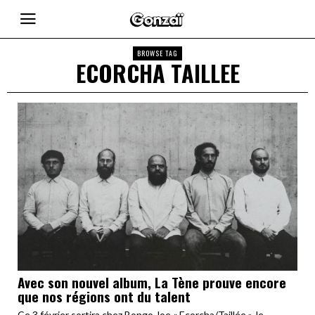
BROWSE TAG
ECORCHA TAILLEE
Avec son nouvel album, La Tène prouve encore
que nos régions ont du talent
Ce 3 février sortira chez Bongo Joe « Ecorcha/Taillée », le