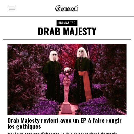
BROWSE TAG
DRAB MAJESTY
Drab Majesty revient avec un EP à faire rougir
les gothiques
Après quatre ans d’absence, le duo autoproclamé de tragic-