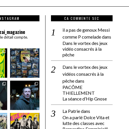
INSTAGRAM
CA COMMENTE SEC
il a pas de genoux Messi
zai_magazine
comme P comelade
dans
 le détail compte.
Dans le vortex des jeux
vidéo consacrés à la
pêche
Dans le vortex des jeux
vidéos consacrés à la
pêche
dans
PACÔME
THIELLEMENT
La séance d’Hip Gnose
La Patrie
dans
On a parlé Dolce Vita et
lutte des classes avec
Bernardino Femminielli