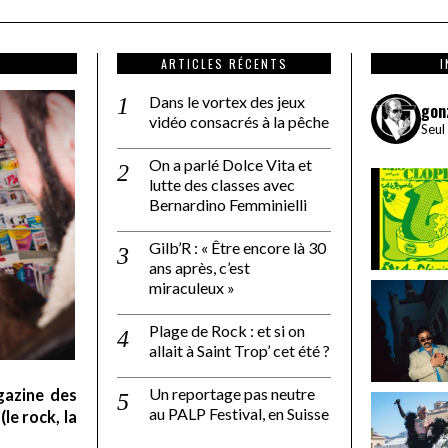
ARTICLES RÉCENTS
Dans le vortex des jeux
gon
vidéo consacrés à la pêche
Seul
On a parlé Dolce Vita et
lutte des classes avec
Bernardino Femminielli
Gilb’R : « Être encore là 30
ans après, c’est
miraculeux »
Plage de Rock : et si on
allait à Saint Trop’ cet été ?
Un reportage pas neutre
gazine des
au PALP Festival, en Suisse
le rock, la