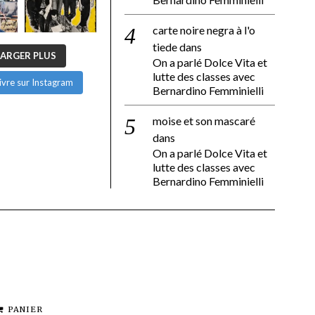
carte noire negra à l'o
tiede
dans
ARGER PLUS
On a parlé Dolce Vita et
lutte des classes avec
ivre sur Instagram
Bernardino Femminielli
moise et son mascaré
dans
On a parlé Dolce Vita et
lutte des classes avec
Bernardino Femminielli
PANIER