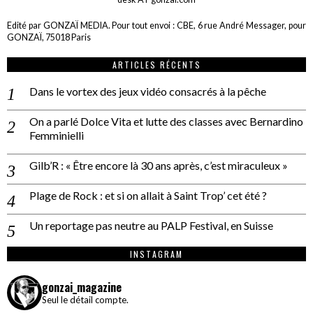
Edité par GONZAÏ MEDIA. Pour tout envoi : CBE, 6 rue André Messager, pour
GONZAÏ, 75018 Paris
ARTICLES RÉCENTS
Dans le vortex des jeux vidéo consacrés à la pêche
On a parlé Dolce Vita et lutte des classes avec Bernardino
Femminielli
Gilb’R : « Être encore là 30 ans après, c’est miraculeux »
Plage de Rock : et si on allait à Saint Trop’ cet été ?
Un reportage pas neutre au PALP Festival, en Suisse
INSTAGRAM
gonzai_magazine
Seul le détail compte.