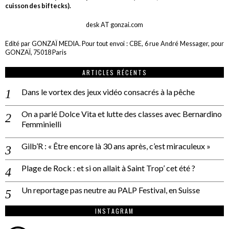
cuisson des biftecks).
desk AT gonzai.com
Edité par GONZAÏ MEDIA. Pour tout envoi : CBE, 6 rue André Messager, pour
GONZAÏ, 75018 Paris
ARTICLES RÉCENTS
Dans le vortex des jeux vidéo consacrés à la pêche
On a parlé Dolce Vita et lutte des classes avec Bernardino
Femminielli
Gilb’R : « Être encore là 30 ans après, c’est miraculeux »
Plage de Rock : et si on allait à Saint Trop’ cet été ?
Un reportage pas neutre au PALP Festival, en Suisse
INSTAGRAM