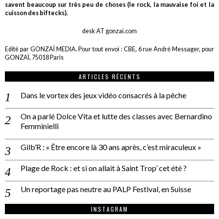
savent beaucoup sur très peu de choses (le rock, la mauvaise foi et la
cuisson des biftecks).
desk AT gonzai.com
Edité par GONZAÏ MEDIA. Pour tout envoi : CBE, 6 rue André Messager, pour
GONZAÏ, 75018 Paris
ARTICLES RÉCENTS
Dans le vortex des jeux vidéo consacrés à la pêche
On a parlé Dolce Vita et lutte des classes avec Bernardino
Femminielli
Gilb’R : « Être encore là 30 ans après, c’est miraculeux »
Plage de Rock : et si on allait à Saint Trop’ cet été ?
Un reportage pas neutre au PALP Festival, en Suisse
INSTAGRAM