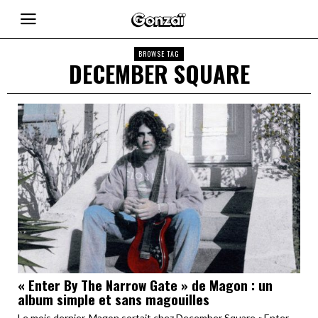
BROWSE TAG
DECEMBER SQUARE
« Enter By The Narrow Gate » de Magon : un
album simple et sans magouilles
Le mois dernier, Magon sortait chez December Square « Enter