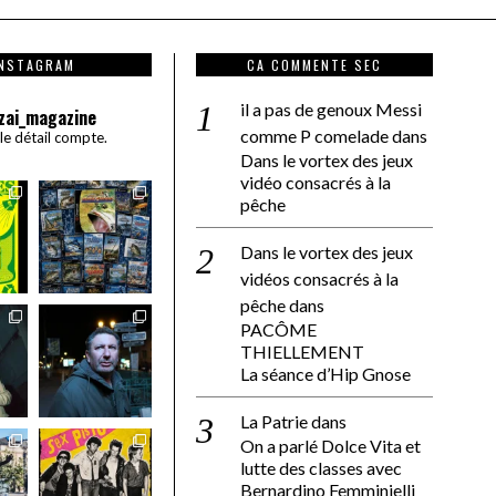
INSTAGRAM
CA COMMENTE SEC
il a pas de genoux Messi
zai_magazine
comme P comelade
dans
 le détail compte.
Dans le vortex des jeux
vidéo consacrés à la
pêche
Dans le vortex des jeux
vidéos consacrés à la
pêche
dans
PACÔME
THIELLEMENT
La séance d’Hip Gnose
La Patrie
dans
On a parlé Dolce Vita et
lutte des classes avec
Bernardino Femminielli