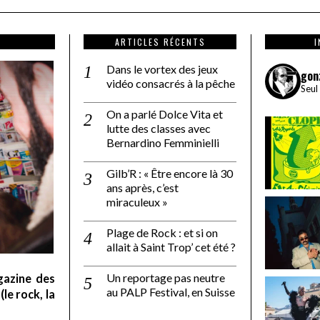
ARTICLES RÉCENTS
Dans le vortex des jeux
gon
vidéo consacrés à la pêche
Seul
On a parlé Dolce Vita et
lutte des classes avec
Bernardino Femminielli
Gilb’R : « Être encore là 30
ans après, c’est
miraculeux »
Plage de Rock : et si on
allait à Saint Trop’ cet été ?
Un reportage pas neutre
gazine des
au PALP Festival, en Suisse
le rock, la