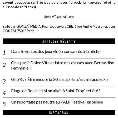
savent beaucoup sur très peu de choses (le rock, la mauvaise foi et la
cuisson des biftecks).
desk AT gonzai.com
Edité par GONZAÏ MEDIA. Pour tout envoi : CBE, 6 rue André Messager, pour
GONZAÏ, 75018 Paris
ARTICLES RÉCENTS
Dans le vortex des jeux vidéo consacrés à la pêche
On a parlé Dolce Vita et lutte des classes avec Bernardino
Femminielli
Gilb’R : « Être encore là 30 ans après, c’est miraculeux »
Plage de Rock : et si on allait à Saint Trop’ cet été ?
Un reportage pas neutre au PALP Festival, en Suisse
INSTAGRAM